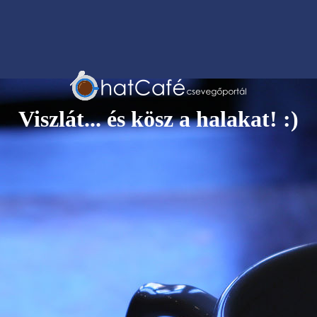
Viszlát... és kösz a halakat! :)